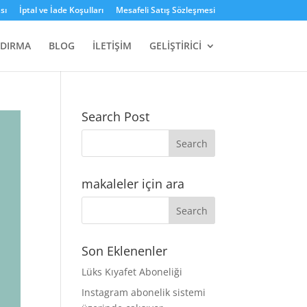
sı
İptal ve İade Koşulları
Mesafeli Satış Sözleşmesi
NDIRMA
BLOG
İLETİŞİM
GELİŞTİRİCİ
Search Post
makaleler için ara
Son Eklenenler
Lüks Kıyafet Aboneliği
Instagram abonelik sistemi